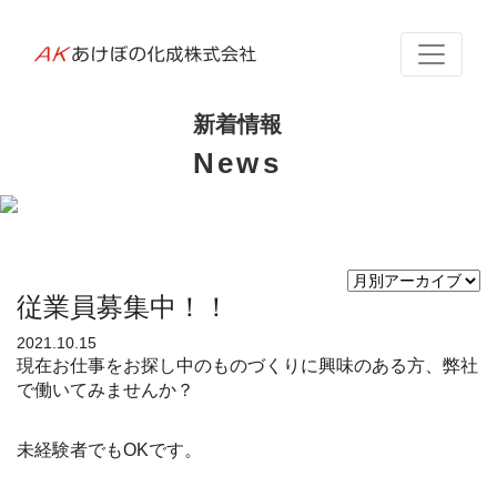
あ
け
新着情報
ぼ
News
の
世界遺産：ベトナム チャンアン
化
成
従業員募集中！！
株
2021.10.15
現在お仕事をお探し中のものづくりに興味のある方、弊社
式
で働いてみませんか？
会
未経験者でもOKです。
社